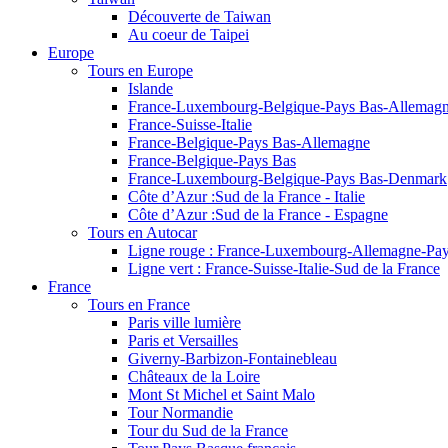
Découverte de Taiwan
Au coeur de Taipei
Europe
Tours en Europe
Islande
France-Luxembourg-Belgique-Pays Bas-Allemag
France-Suisse-Italie
France-Belgique-Pays Bas-Allemagne
France-Belgique-Pays Bas
France-Luxembourg-Belgique-Pays Bas-Denmark
Côte d’Azur :Sud de la France - Italie
Côte d’Azur :Sud de la France - Espagne
Tours en Autocar
Ligne rouge : France-Luxembourg-Allemagne-Pay
Ligne vert : France-Suisse-Italie-Sud de la France
France
Tours en France
Paris ville lumière
Paris et Versailles
Giverny-Barbizon-Fontainebleau
Châteaux de la Loire
Mont St Michel et Saint Malo
Tour Normandie
Tour du Sud de la France