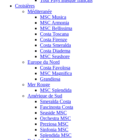
Tour Pays Basque français
Croisières
Méditeranée
MSC Musica
MSC Armonia
MSC Bellissima
Costa Toscana
Costa Firenze
Costa Smeralda
Costa Diadema
MSC Seashore
Europe du Nord
Costa Favolosa
MSC Magnifica
Grandiosa
Mer Rouge
MSC Splendida
Amérique de Sud
Smeralda Costa
Fascinosta Costa
Seaside MSC
Orchestra MSC
Preziosa MSC
Sinfonia MSC
Splendida MSC