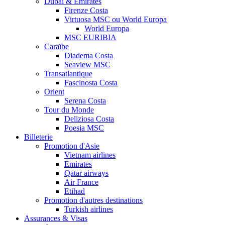
Dubaï & Emirates
Firenze Costa
Virtuosa MSC ou World Europa
World Europa
MSC EURIBIA
Caraïbe
Diadema Costa
Seaview MSC
Transatlantique
Fascinosta Costa
Orient
Serena Costa
Tour du Monde
Deliziosa Costa
Poesia MSC
Billeterie
Promotion d'Asie
Vietnam airlines
Emirates
Qatar airways
Air France
Etihad
Promotion d'autres destinations
Turkish airlines
Assurances & Visas