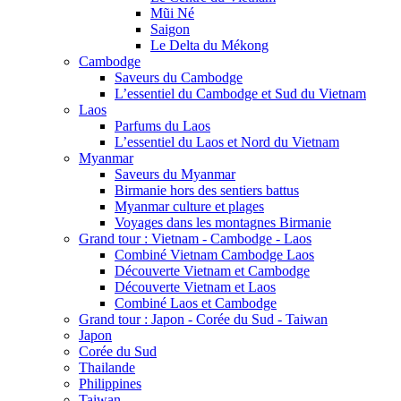
Mũi Né
Saigon
Le Delta du Mékong
Cambodge
Saveurs du Cambodge
L’essentiel du Cambodge et Sud du Vietnam
Laos
Parfums du Laos
L’essentiel du Laos et Nord du Vietnam
Myanmar
Saveurs du Myanmar
Birmanie hors des sentiers battus
Myanmar culture et plages
Voyages dans les montagnes Birmanie
Grand tour : Vietnam - Cambodge - Laos
Combiné Vietnam Cambodge Laos
Découverte Vietnam et Cambodge
Découverte Vietnam et Laos
Combiné Laos et Cambodge
Grand tour : Japon - Corée du Sud - Taiwan
Japon
Corée du Sud
Thailande
Philippines
Taiwan