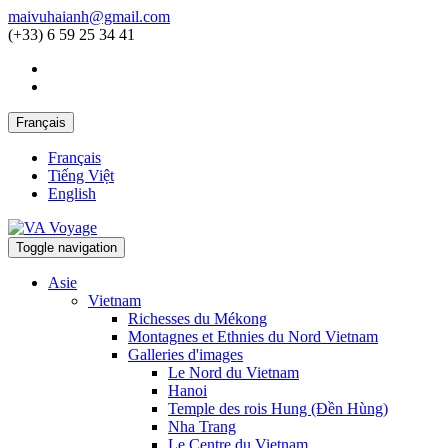
maivuhaianh@gmail.com
(+33) 6 59 25 34 41
Français
Français
Tiếng Việt
English
Toggle navigation
Asie
Vietnam
Richesses du Mékong
Montagnes et Ethnies du Nord Vietnam
Galleries d'images
Le Nord du Vietnam
Hanoi
Temple des rois Hung (Đền Hùng)
Nha Trang
Le Centre du Vietnam