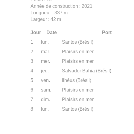
Année de construction : 2021
Longueur : 337 m
Largeur : 42 m
Jour
Date
Port
1
lun.
Santos (Brésil)
2
mar.
Plaisirs en mer
3
mer.
Plaisirs en mer
4
jeu.
Salvador Bahia (Brésil)
5
ven.
Ilhéus (Brésil)
6
sam.
Plaisirs en mer
7
dim.
Plaisirs en mer
8
lun.
Santos (Brésil)