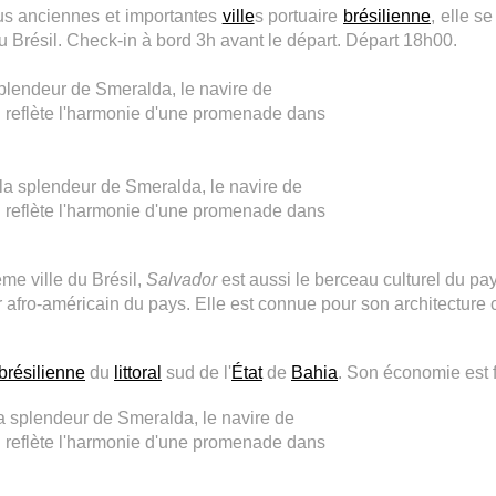
lus anciennes et importantes
ville
s portuaire
brésilienne
, elle s
u Brésil. Check-in à bord 3h avant le départ. Départ 18h00.
plendeur de Smeralda, le navire de
n reflète l'harmonie d'une promenade dans
la splendeur de Smeralda, le navire de
n reflète l'harmonie d'une promenade dans
ème ville du Brésil,
Salvador
est aussi le berceau culturel du pay
r afro-américain du pays. Elle est connue pour son architecture c
brésilienne
du
littoral
sud de l'
État
de
Bahia
. Son économie est f
a splendeur de Smeralda, le navire de
n reflète l'harmonie d'une promenade dans