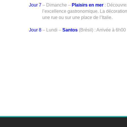
Jour 7
– Dimanche –
Plaisirs en mer
: Découvrez
l’excellence gastronomique. La décoratio
une rue ou sur une place de l’Italie.
Jour 8
– Lundi –
Santos
(Brésil) : Arrivée à 6h00