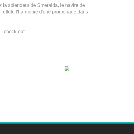
 la splendeur de Smeralda, le navire de
n reflète l'harmonie d'une promenade dans
 – check-out.