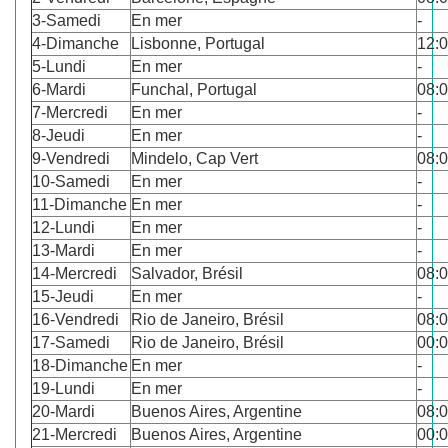
3-Samedi
En mer
-
4-Dimanche
Lisbonne, Portugal
12:
5-Lundi
En mer
-
6-Mardi
Funchal, Portugal
08:
7-Mercredi
En mer
-
8-Jeudi
En mer
-
9-Vendredi
Mindelo, Cap Vert
08:
10-Samedi
En mer
-
11-Dimanche
En mer
-
12-Lundi
En mer
-
13-Mardi
En mer
-
14-Mercredi
Salvador, Brésil
08:
15-Jeudi
En mer
-
16-Vendredi
Rio de Janeiro, Brésil
08:
17-Samedi
Rio de Janeiro, Brésil
00:
18-Dimanche
En mer
-
19-Lundi
En mer
-
20-Mardi
Buenos Aires, Argentine
08:
21-Mercredi
Buenos Aires, Argentine
00: