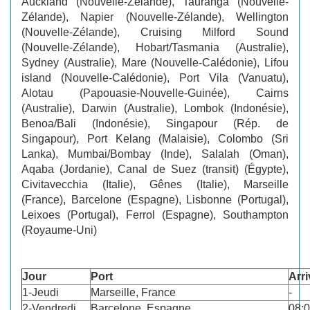
Auckland (Nouvelle-Zélande), Tauranga (Nouvelle-
Zélande), Napier (Nouvelle-Zélande), Wellington
(Nouvelle-Zélande), Cruising Milford Sound
(Nouvelle-Zélande), Hobart/Tasmania (Australie),
Sydney (Australie), Mare (Nouvelle-Calédonie), Lifou
island (Nouvelle-Calédonie), Port Vila (Vanuatu),
Alotau (Papouasie-Nouvelle-Guinée), Cairns
(Australie), Darwin (Australie), Lombok (Indonésie),
Benoa/Bali (Indonésie), Singapour (Rép. de
Singapour), Port Kelang (Malaisie), Colombo (Sri
Lanka), Mumbai/Bombay (Inde), Salalah (Oman),
Aqaba (Jordanie), Canal de Suez (transit) (Égypte),
Civitavecchia (Italie), Gênes (Italie), Marseille
(France), Barcelone (Espagne), Lisbonne (Portugal),
Leixoes (Portugal), Ferrol (Espagne), Southampton
(Royaume-Uni)
Jour
Port
Arr
1-Jeudi
Marseille, France
-
2-Vendredi
Barcelone, Espagne
08: