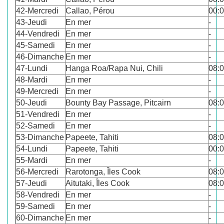
42-Mercredi
Callao, Pérou
00:
43-Jeudi
En mer
-
44-Vendredi
En mer
-
45-Samedi
En mer
-
46-Dimanche
En mer
-
47-Lundi
Hanga Roa/Rapa Nui, Chili
08:
48-Mardi
En mer
-
49-Mercredi
En mer
-
50-Jeudi
Bounty Bay Passage, Pitcairn
08:
51-Vendredi
En mer
-
52-Samedi
En mer
-
53-Dimanche
Papeete, Tahiti
08:
54-Lundi
Papeete, Tahiti
00:
55-Mardi
En mer
-
56-Mercredi
Rarotonga, Îles Cook
08:
57-Jeudi
Aitutaki, Îles Cook
08:
58-Vendredi
En mer
-
59-Samedi
En mer
-
60-Dimanche
En mer
-