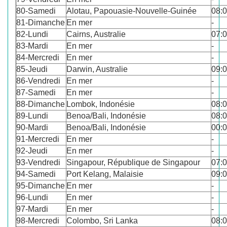
80-Samedi
Alotau, Papouasie-Nouvelle-Guinée
08:
81-Dimanche
En mer
-
82-Lundi
Cairns, Australie
07:
83-Mardi
En mer
-
84-Mercredi
En mer
-
85-Jeudi
Darwin, Australie
09:
86-Vendredi
En mer
-
87-Samedi
En mer
-
88-Dimanche
Lombok, Indonésie
08:
89-Lundi
Benoa/Bali, Indonésie
08:
90-Mardi
Benoa/Bali, Indonésie
00:
91-Mercredi
En mer
-
92-Jeudi
En mer
-
93-Vendredi
Singapour, République de Singapour
07:
94-Samedi
Port Kelang, Malaisie
09:
95-Dimanche
En mer
-
96-Lundi
En mer
-
97-Mardi
En mer
-
98-Mercredi
Colombo, Sri Lanka
08: