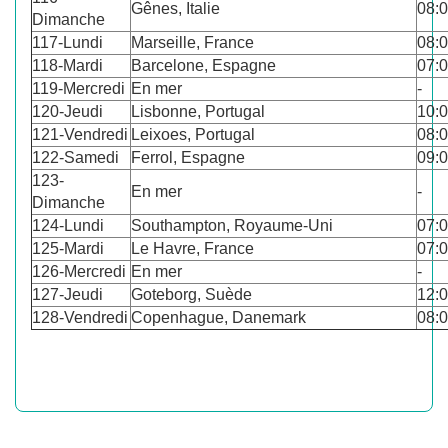
Gênes, Italie
08:
Dimanche
117-Lundi
Marseille, France
08:
118-Mardi
Barcelone, Espagne
07:
119-Mercredi
En mer
-
120-Jeudi
Lisbonne, Portugal
10:
121-Vendredi
Leixoes, Portugal
08:
122-Samedi
Ferrol, Espagne
09:
123-
En mer
-
Dimanche
124-Lundi
Southampton, Royaume-Uni
07:
125-Mardi
Le Havre, France
07:
126-Mercredi
En mer
-
127-Jeudi
Goteborg, Suède
12:
128-Vendredi
Copenhague, Danemark
08: