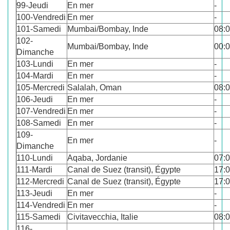
99-Jeudi
En mer
-
100-Vendredi
En mer
-
101-Samedi
Mumbai/Bombay, Inde
08:
102-
Mumbai/Bombay, Inde
00:
Dimanche
103-Lundi
En mer
-
104-Mardi
En mer
-
105-Mercredi
Salalah, Oman
08:
106-Jeudi
En mer
-
107-Vendredi
En mer
-
108-Samedi
En mer
-
109-
En mer
-
Dimanche
110-Lundi
Aqaba, Jordanie
07:
111-Mardi
Canal de Suez (transit), Égypte
17:
112-Mercredi
Canal de Suez (transit), Égypte
17:
113-Jeudi
En mer
-
114-Vendredi
En mer
-
115-Samedi
Civitavecchia, Italie
08:
116-