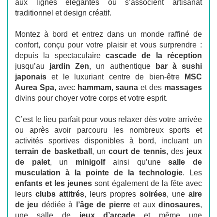
aux lignes élégantes où s’associent artisanat
traditionnel et design créatif.
Montez à bord et entrez dans un monde raffiné de
confort, conçu pour votre plaisir et vous surprendre :
depuis la spectaculaire
cascade de la réception
jusqu’au
jardin Zen
, un authentique
bar à sushi
japonais
et le luxuriant centre de bien-être
MSC
Aurea Spa
, avec
hammam
,
sauna
et des
massages
divins pour choyer votre corps et votre esprit.
C’est le lieu parfait pour vous relaxer dès votre arrivée
ou après avoir parcouru les nombreux sports et
activités sportives disponibles à bord, incluant un
terrain de basketball
, un
court de tennis
, des
jeux
de palet
, un
minigolf
ainsi qu’une
salle de
musculation à la pointe de la technologie
. Les
enfants et les jeunes
sont également de la fête avec
leurs
clubs attitrés
, leurs propres
soirées
, une
aire
de jeu
dédiée à
l’âge de pierre
et aux
dinosaures
,
une salle de
jeux d’arcade
et même une