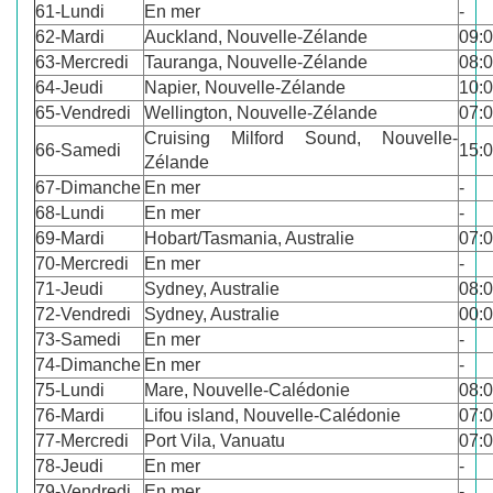
61-Lundi
En mer
-
62-Mardi
Auckland, Nouvelle-Zélande
09:
63-Mercredi
Tauranga, Nouvelle-Zélande
08:
64-Jeudi
Napier, Nouvelle-Zélande
10:
65-Vendredi
Wellington, Nouvelle-Zélande
07:
Cruising Milford Sound, Nouvelle-
66-Samedi
15:
Zélande
67-Dimanche
En mer
-
68-Lundi
En mer
-
69-Mardi
Hobart/Tasmania, Australie
07:
70-Mercredi
En mer
-
71-Jeudi
Sydney, Australie
08:
72-Vendredi
Sydney, Australie
00:
73-Samedi
En mer
-
74-Dimanche
En mer
-
75-Lundi
Mare, Nouvelle-Calédonie
08:
76-Mardi
Lifou island, Nouvelle-Calédonie
07:
77-Mercredi
Port Vila, Vanuatu
07:
78-Jeudi
En mer
-
79-Vendredi
En mer
-