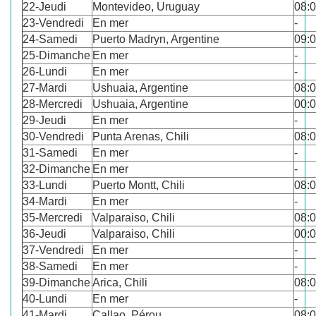
22-Jeudi
Montevideo, Uruguay
08:
23-Vendredi
En mer
-
24-Samedi
Puerto Madryn, Argentine
09:
25-Dimanche
En mer
-
26-Lundi
En mer
-
27-Mardi
Ushuaia, Argentine
08:
28-Mercredi
Ushuaia, Argentine
00:
29-Jeudi
En mer
-
30-Vendredi
Punta Arenas, Chili
08:
31-Samedi
En mer
-
32-Dimanche
En mer
-
33-Lundi
Puerto Montt, Chili
08:
34-Mardi
En mer
-
35-Mercredi
Valparaiso, Chili
08:
36-Jeudi
Valparaiso, Chili
00:
37-Vendredi
En mer
-
38-Samedi
En mer
-
39-Dimanche
Arica, Chili
08:
40-Lundi
En mer
-
41-Mardi
Callao, Pérou
08: