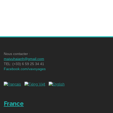
Nous contacter :
maivuhaianh@gmail.com
TEL: (+33) 6 59 25 34 41
Facebook.com/vavoyages
France