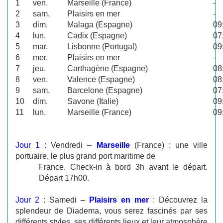
1
ven.
Marseille (France)
-
2
sam.
Plaisirs en mer
-
3
dim.
Malaga (Espagne)
09
4
lun.
Cadix (Espagne)
07
5
mar.
Lisbonne (Portugal)
09
6
mer.
Plaisirs en mer
-
7
jeu.
Carthagène (Espagne)
08
8
ven.
Valence (Espagne)
08
9
sam.
Barcelone (Espagne)
07
10
dim.
Savone (Italie)
09
11
lun.
Marseille (France)
09
Jour 1
: Vendredi –
Marseille
(France) : une ville
portuaire, le plus grand port maritime de
France. Check-in à bord 3h avant le départ.
Départ 17h00.
Jour 2
: Samedi –
Plaisirs en mer
: Découvrez la
splendeur de Diadema, vous serez fascinés par ses
différents styles, ses différents lieux et leur atmosphère