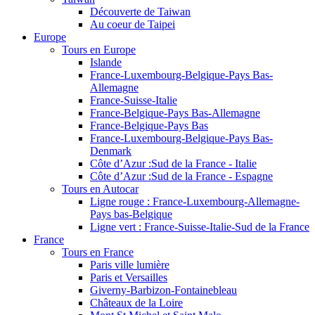
Découverte de Taiwan
Au coeur de Taipei
Europe
Tours en Europe
Islande
France-Luxembourg-Belgique-Pays Bas-
Allemagne
France-Suisse-Italie
France-Belgique-Pays Bas-Allemagne
France-Belgique-Pays Bas
France-Luxembourg-Belgique-Pays Bas-
Denmark
Côte d’Azur :Sud de la France - Italie
Côte d’Azur :Sud de la France - Espagne
Tours en Autocar
Ligne rouge : France-Luxembourg-Allemagne-
Pays bas-Belgique
Ligne vert : France-Suisse-Italie-Sud de la France
France
Tours en France
Paris ville lumière
Paris et Versailles
Giverny-Barbizon-Fontainebleau
Châteaux de la Loire