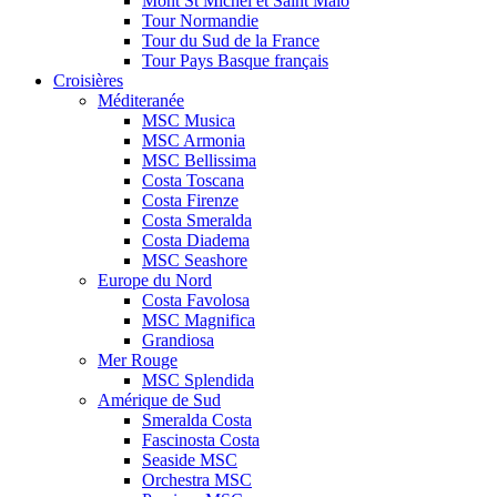
Mont St Michel et Saint Malo
Tour Normandie
Tour du Sud de la France
Tour Pays Basque français
Croisières
Méditeranée
MSC Musica
MSC Armonia
MSC Bellissima
Costa Toscana
Costa Firenze
Costa Smeralda
Costa Diadema
MSC Seashore
Europe du Nord
Costa Favolosa
MSC Magnifica
Grandiosa
Mer Rouge
MSC Splendida
Amérique de Sud
Smeralda Costa
Fascinosta Costa
Seaside MSC
Orchestra MSC