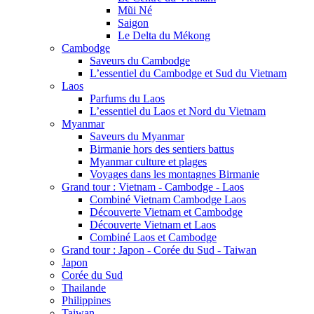
Mũi Né
Saigon
Le Delta du Mékong
Cambodge
Saveurs du Cambodge
L’essentiel du Cambodge et Sud du Vietnam
Laos
Parfums du Laos
L’essentiel du Laos et Nord du Vietnam
Myanmar
Saveurs du Myanmar
Birmanie hors des sentiers battus
Myanmar culture et plages
Voyages dans les montagnes Birmanie
Grand tour : Vietnam - Cambodge - Laos
Combiné Vietnam Cambodge Laos
Découverte Vietnam et Cambodge
Découverte Vietnam et Laos
Combiné Laos et Cambodge
Grand tour : Japon - Corée du Sud - Taiwan
Japon
Corée du Sud
Thailande
Philippines
Taiwan