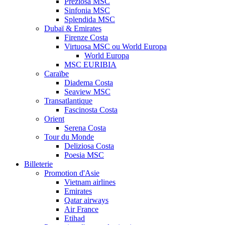
Preziosa MSC
Sinfonia MSC
Splendida MSC
Dubaï & Emirates
Firenze Costa
Virtuosa MSC ou World Europa
World Europa
MSC EURIBIA
Caraïbe
Diadema Costa
Seaview MSC
Transatlantique
Fascinosta Costa
Orient
Serena Costa
Tour du Monde
Deliziosa Costa
Poesia MSC
Billeterie
Promotion d'Asie
Vietnam airlines
Emirates
Qatar airways
Air France
Etihad