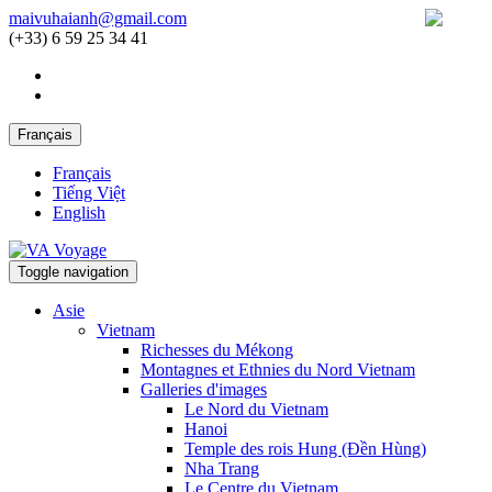
maivuhaianh@gmail.com
(+33) 6 59 25 34 41
Français
Français
Tiếng Việt
English
Toggle navigation
Asie
Vietnam
Richesses du Mékong
Montagnes et Ethnies du Nord Vietnam
Galleries d'images
Le Nord du Vietnam
Hanoi
Temple des rois Hung (Đền Hùng)
Nha Trang
Le Centre du Vietnam