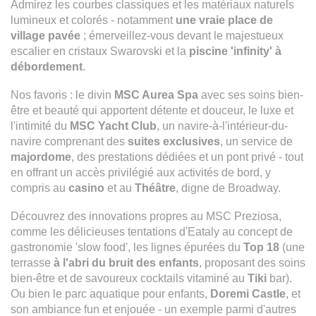
Admirez les courbes classiques et les matériaux naturels
lumineux et colorés - notamment
une vraie place de
village pavée
; émerveillez-vous devant le majestueux
escalier en cristaux Swarovski et la
piscine 'infinity' à
débordement
.
Nos favoris : le divin
MSC Aurea Spa
avec ses soins bien-
être et beauté qui apportent détente et douceur, le luxe et
l'intimité du
MSC Yacht Club
, un navire-à-l'intérieur-du-
navire comprenant des
suites exclusives
, un service de
majordome
, des prestations dédiées et un pont privé - tout
en offrant un accès privilégié aux activités de bord, y
compris au
casino
et au
Théâtre
, digne de Broadway.
Découvrez des innovations propres au MSC Preziosa,
comme les délicieuses tentations d'Eataly au concept de
gastronomie 'slow food', les lignes épurées du
Top 18
(une
terrasse
à l'abri du bruit des enfants
, proposant des soins
bien-être et de savoureux cocktails vitaminé au
Tiki
bar).
Ou bien le parc aquatique pour enfants,
Doremi Castle
, et
son ambiance fun et enjouée - un exemple parmi d'autres