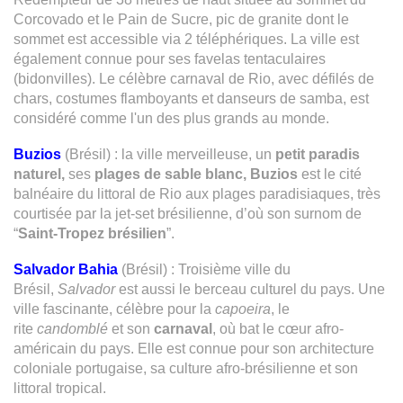
Corcovado et le Pain de Sucre, pic de granite dont le
sommet est accessible via 2 téléphériques. La ville est
également connue pour ses favelas tentaculaires
(bidonvilles). Le célèbre carnaval de Rio, avec défilés de
chars, costumes flamboyants et danseurs de samba, est
considéré comme l'un des plus grands au monde.
Buzios
(Brésil) : la ville merveilleuse, un
petit paradis
naturel,
ses
plages de sable blanc, Buzios
est le
cité
balnéaire du littoral de Rio aux plages paradisiaques, très
courtisée par la jet-set brésilienne, d’où son surnom de
“
Saint-Tropez brésilien
”.
Salvador Bahia
(Brésil) : Troisième ville du
Brésil,
Salvador
est aussi le berceau culturel du pays. Une
ville fascinante, célèbre pour la
capoeira
, le
rite
candomblé
et son
carnaval
, où bat le cœur afro-
américain du pays. Elle est connue pour son architecture
coloniale portugaise, sa culture afro-brésilienne et son
littoral tropical.