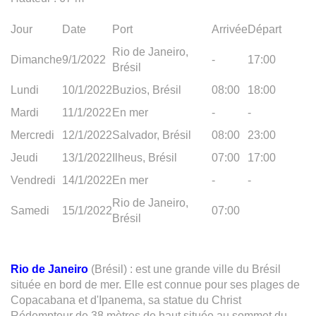
Jour
Date
Port
Arrivée
Départ
Rio de Janeiro,
Dimanche
9/1/2022
-
17:00
Brésil
Lundi
10/1/2022
Buzios, Brésil
08:00
18:00
Mardi
11/1/2022
En mer
-
-
Mercredi
12/1/2022
Salvador, Brésil
08:00
23:00
Jeudi
13/1/2022
Ilheus, Brésil
07:00
17:00
Vendredi
14/1/2022
En mer
-
-
Rio de Janeiro,
Samedi
15/1/2022
07:00
Brésil
Rio de Janeiro
(Brésil) : est une grande ville du Brésil
située en bord de mer. Elle est connue pour ses plages de
Copacabana et d'Ipanema, sa statue du Christ
Rédempteur de 38 mètres de haut située au sommet du