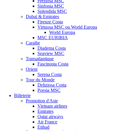
Preziosa MSC
Sinfonia MSC
Splendida MSC
Dubaï & Emirates
Firenze Costa
Virtuosa MSC ou World Europa
World Europa
MSC EURIBIA
Caraïbe
Diadema Costa
Seaview MSC
Transatlantique
Fascinosta Costa
Orient
Serena Costa
Tour du Monde
Deliziosa Costa
Poesia MSC
Billeterie
Promotion d'Asie
Vietnam airlines
Emirates
Qatar airways
Air France
Etihad