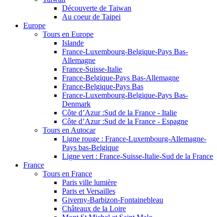
Découverte de Taiwan
Au coeur de Taipei
Europe
Tours en Europe
Islande
France-Luxembourg-Belgique-Pays Bas-
Allemagne
France-Suisse-Italie
France-Belgique-Pays Bas-Allemagne
France-Belgique-Pays Bas
France-Luxembourg-Belgique-Pays Bas-
Denmark
Côte d’Azur :Sud de la France - Italie
Côte d’Azur :Sud de la France - Espagne
Tours en Autocar
Ligne rouge : France-Luxembourg-Allemagne-
Pays bas-Belgique
Ligne vert : France-Suisse-Italie-Sud de la France
France
Tours en France
Paris ville lumière
Paris et Versailles
Giverny-Barbizon-Fontainebleau
Châteaux de la Loire