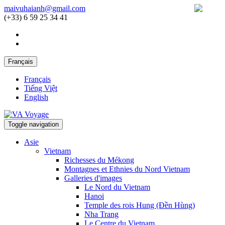
maivuhaianh@gmail.com
(+33) 6 59 25 34 41
Français
Français
Tiếng Việt
English
Toggle navigation
Asie
Vietnam
Richesses du Mékong
Montagnes et Ethnies du Nord Vietnam
Galleries d'images
Le Nord du Vietnam
Hanoi
Temple des rois Hung (Đền Hùng)
Nha Trang
Le Centre du Vietnam