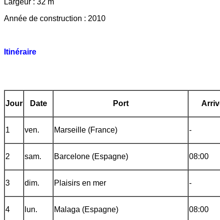
Largeur : 32 m
Année de construction : 2010
Itinéraire
Jour
Date
Port
Arri
1
ven.
Marseille (France)
-
2
sam.
Barcelone (Espagne)
08:00
3
dim.
Plaisirs en mer
-
4
lun.
Malaga (Espagne)
08:00