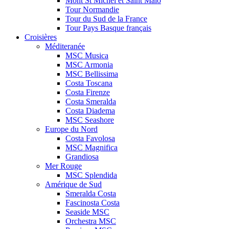
Mont St Michel et Saint Malo
Tour Normandie
Tour du Sud de la France
Tour Pays Basque français
Croisières
Méditeranée
MSC Musica
MSC Armonia
MSC Bellissima
Costa Toscana
Costa Firenze
Costa Smeralda
Costa Diadema
MSC Seashore
Europe du Nord
Costa Favolosa
MSC Magnifica
Grandiosa
Mer Rouge
MSC Splendida
Amérique de Sud
Smeralda Costa
Fascinosta Costa
Seaside MSC
Orchestra MSC