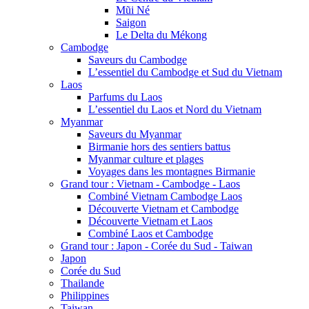
Mũi Né
Saigon
Le Delta du Mékong
Cambodge
Saveurs du Cambodge
L’essentiel du Cambodge et Sud du Vietnam
Laos
Parfums du Laos
L’essentiel du Laos et Nord du Vietnam
Myanmar
Saveurs du Myanmar
Birmanie hors des sentiers battus
Myanmar culture et plages
Voyages dans les montagnes Birmanie
Grand tour : Vietnam - Cambodge - Laos
Combiné Vietnam Cambodge Laos
Découverte Vietnam et Cambodge
Découverte Vietnam et Laos
Combiné Laos et Cambodge
Grand tour : Japon - Corée du Sud - Taiwan
Japon
Corée du Sud
Thailande
Philippines
Taiwan