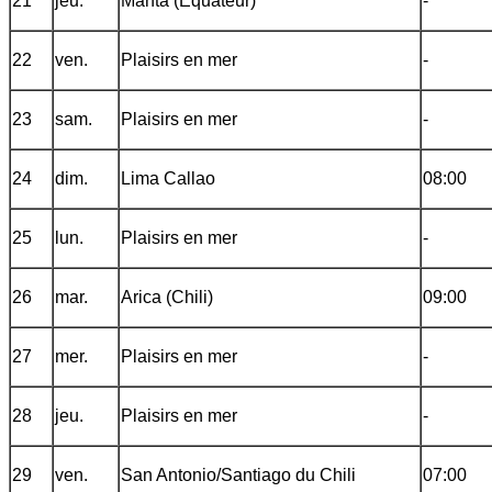
21
jeu.
Manta (Équateur)
-
22
ven.
Plaisirs en mer
-
23
sam.
Plaisirs en mer
-
24
dim.
Lima Callao
08:00
25
lun.
Plaisirs en mer
-
26
mar.
Arica (Chili)
09:00
27
mer.
Plaisirs en mer
-
28
jeu.
Plaisirs en mer
-
29
ven.
San Antonio/Santiago du Chili
07:00