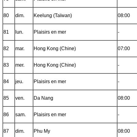
80
dim.
Keelung (Taïwan)
08:00
81
lun.
Plaisirs en mer
-
82
mar.
Hong Kong (Chine)
07:00
83
mer.
Hong Kong (Chine)
-
84
jeu.
Plaisirs en mer
-
85
ven.
Da Nang
08:00
86
sam.
Plaisirs en mer
-
87
dim.
Phu My
08:00