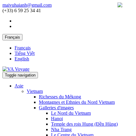
maivuhaianh@gmail.com
(+33) 6 59 25 34 41
Français
Français
Tiếng Việt
English
Toggle navigation
Asie
Vietnam
Richesses du Mékong
Montagnes et Ethnies du Nord Vietnam
Galleries d'images
Le Nord du Vietnam
Hanoi
Temple des rois Hung (Đền Hùng)
Nha Trang
Le Centre du Vietnam