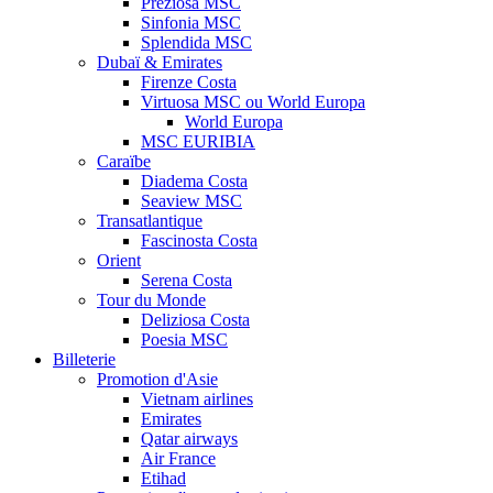
Preziosa MSC
Sinfonia MSC
Splendida MSC
Dubaï & Emirates
Firenze Costa
Virtuosa MSC ou World Europa
World Europa
MSC EURIBIA
Caraïbe
Diadema Costa
Seaview MSC
Transatlantique
Fascinosta Costa
Orient
Serena Costa
Tour du Monde
Deliziosa Costa
Poesia MSC
Billeterie
Promotion d'Asie
Vietnam airlines
Emirates
Qatar airways
Air France
Etihad