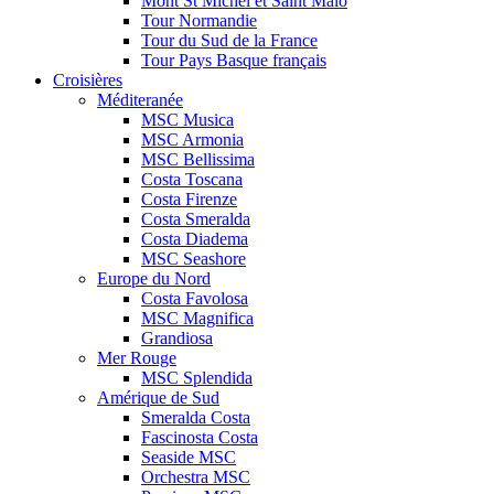
Mont St Michel et Saint Malo
Tour Normandie
Tour du Sud de la France
Tour Pays Basque français
Croisières
Méditeranée
MSC Musica
MSC Armonia
MSC Bellissima
Costa Toscana
Costa Firenze
Costa Smeralda
Costa Diadema
MSC Seashore
Europe du Nord
Costa Favolosa
MSC Magnifica
Grandiosa
Mer Rouge
MSC Splendida
Amérique de Sud
Smeralda Costa
Fascinosta Costa
Seaside MSC
Orchestra MSC