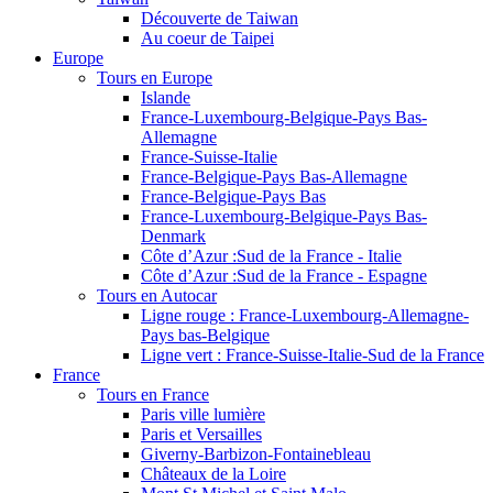
Découverte de Taiwan
Au coeur de Taipei
Europe
Tours en Europe
Islande
France-Luxembourg-Belgique-Pays Bas-
Allemagne
France-Suisse-Italie
France-Belgique-Pays Bas-Allemagne
France-Belgique-Pays Bas
France-Luxembourg-Belgique-Pays Bas-
Denmark
Côte d’Azur :Sud de la France - Italie
Côte d’Azur :Sud de la France - Espagne
Tours en Autocar
Ligne rouge : France-Luxembourg-Allemagne-
Pays bas-Belgique
Ligne vert : France-Suisse-Italie-Sud de la France
France
Tours en France
Paris ville lumière
Paris et Versailles
Giverny-Barbizon-Fontainebleau
Châteaux de la Loire