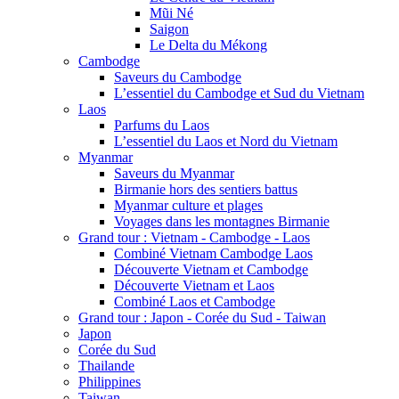
Mũi Né
Saigon
Le Delta du Mékong
Cambodge
Saveurs du Cambodge
L’essentiel du Cambodge et Sud du Vietnam
Laos
Parfums du Laos
L’essentiel du Laos et Nord du Vietnam
Myanmar
Saveurs du Myanmar
Birmanie hors des sentiers battus
Myanmar culture et plages
Voyages dans les montagnes Birmanie
Grand tour : Vietnam - Cambodge - Laos
Combiné Vietnam Cambodge Laos
Découverte Vietnam et Cambodge
Découverte Vietnam et Laos
Combiné Laos et Cambodge
Grand tour : Japon - Corée du Sud - Taiwan
Japon
Corée du Sud
Thailande
Philippines
Taiwan