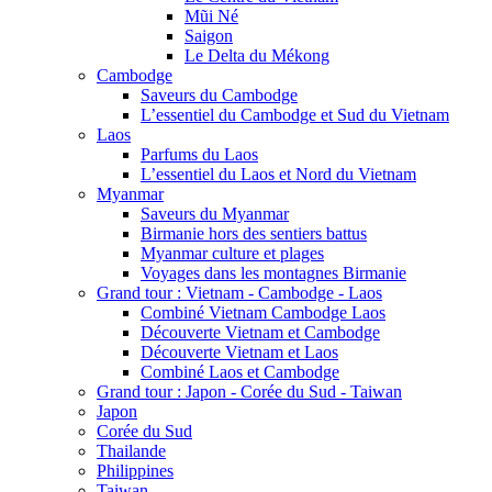
Mũi Né
Saigon
Le Delta du Mékong
Cambodge
Saveurs du Cambodge
L’essentiel du Cambodge et Sud du Vietnam
Laos
Parfums du Laos
L’essentiel du Laos et Nord du Vietnam
Myanmar
Saveurs du Myanmar
Birmanie hors des sentiers battus
Myanmar culture et plages
Voyages dans les montagnes Birmanie
Grand tour : Vietnam - Cambodge - Laos
Combiné Vietnam Cambodge Laos
Découverte Vietnam et Cambodge
Découverte Vietnam et Laos
Combiné Laos et Cambodge
Grand tour : Japon - Corée du Sud - Taiwan
Japon
Corée du Sud
Thailande
Philippines
Taiwan