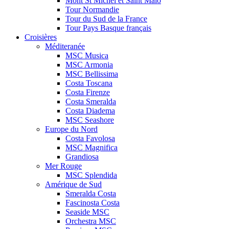
Mont St Michel et Saint Malo
Tour Normandie
Tour du Sud de la France
Tour Pays Basque français
Croisières
Méditeranée
MSC Musica
MSC Armonia
MSC Bellissima
Costa Toscana
Costa Firenze
Costa Smeralda
Costa Diadema
MSC Seashore
Europe du Nord
Costa Favolosa
MSC Magnifica
Grandiosa
Mer Rouge
MSC Splendida
Amérique de Sud
Smeralda Costa
Fascinosta Costa
Seaside MSC
Orchestra MSC