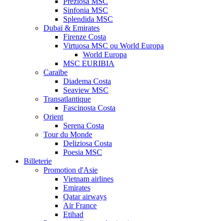
Preziosa MSC
Sinfonia MSC
Splendida MSC
Dubaï & Emirates
Firenze Costa
Virtuosa MSC ou World Europa
World Europa
MSC EURIBIA
Caraïbe
Diadema Costa
Seaview MSC
Transatlantique
Fascinosta Costa
Orient
Serena Costa
Tour du Monde
Deliziosa Costa
Poesia MSC
Billeterie
Promotion d'Asie
Vietnam airlines
Emirates
Qatar airways
Air France
Etihad