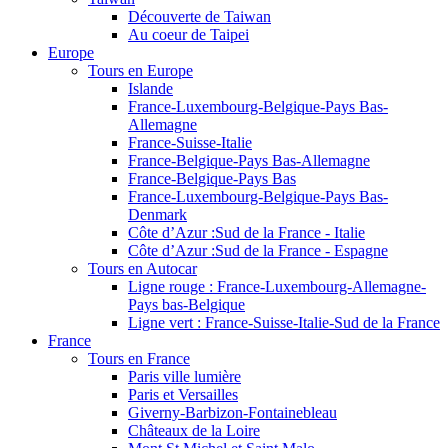
Découverte de Taiwan
Au coeur de Taipei
Europe
Tours en Europe
Islande
France-Luxembourg-Belgique-Pays Bas-
Allemagne
France-Suisse-Italie
France-Belgique-Pays Bas-Allemagne
France-Belgique-Pays Bas
France-Luxembourg-Belgique-Pays Bas-
Denmark
Côte d’Azur :Sud de la France - Italie
Côte d’Azur :Sud de la France - Espagne
Tours en Autocar
Ligne rouge : France-Luxembourg-Allemagne-
Pays bas-Belgique
Ligne vert : France-Suisse-Italie-Sud de la France
France
Tours en France
Paris ville lumière
Paris et Versailles
Giverny-Barbizon-Fontainebleau
Châteaux de la Loire