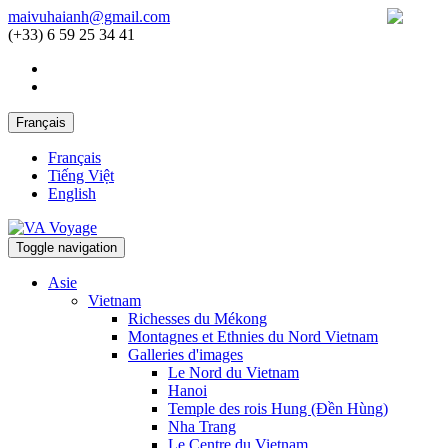
maivuhaianh@gmail.com
(+33) 6 59 25 34 41
Français
Français
Tiếng Việt
English
Toggle navigation
Asie
Vietnam
Richesses du Mékong
Montagnes et Ethnies du Nord Vietnam
Galleries d'images
Le Nord du Vietnam
Hanoi
Temple des rois Hung (Đền Hùng)
Nha Trang
Le Centre du Vietnam