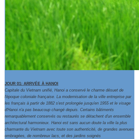
JOUR 01: ARRVÉE À HANOI
Capitale du Vietnam unifié, Hanoi a conservé le charme désuet de
l'époque coloniale française. La modernisation de la ville entreprise par
les français à partir de 1882 s'est prolongée jusqu'en 1955 et le visage
d'Hanoi n'a pas beaucoup changé depuis. Certains bâtiments
remarquablement conservés ou restaurés se détachent d'un ensemble
architectural harmonieux. Hanoi est sans aucun doute la ville la plus
charmante du Vietnam avec toute son authenticité, de grandes avenues
ombragées, de nombreux lacs, et des jardins soignés