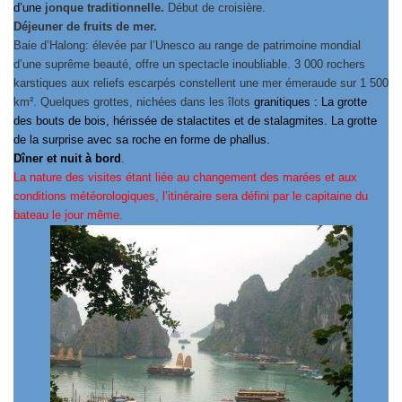
d’une
jonque traditionnelle.
Début de croisière.
Déjeuner de fruits de mer.
Baie d’Halong: élevée par l’Unesco au range de patrimoine mondial
d’une suprême beauté, offre un spectacle inoubliable. 3 000 rochers
karstiques aux reliefs escarpés constellent une mer émeraude sur 1 500
km². Quelques grottes, nichées dans les îlots
granitiques : La grotte
des bouts de bois, hérissée de stalactites et de stalagmites. La grotte
de la surprise avec sa roche en forme de phallus.
Dîner et nuit à bord
.
La nature des visites étant liée au changement des marées et aux
conditions météorologiques, l’itinéraire sera défini par le capitaine du
bateau le jour même.