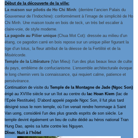
Début de la découverte de la ville:
La maison sur pilotis de Ho Chi Minh
: (derrière l’ancien Palais du
Gouverneur de l’Indochine): conformément à l’image de simplicité de Ho
Chi Minh. Une maison toute en bois de teck, un très bel escalier à
claire-voie, de style moderne.
La pagode au Pilier unique
(Chua Mot Cot): dressée au milieu d’un
étang, ce pagodon carré en bois repose sur un unique pilier figurant la
tige d’un lotus, la fleur attribut de la déesse de la Fertilité et de la
Miséricorde.
Temple de la Littérature
(Van Mieu): l’un des plus beaux lieux de culte
du pays, emblème de confucianisme. L’ensemble architecturale évoque
le long chemin vers la connaissance, qui requiert calme, patience et
persévérance.
Continuation de visite du
Temple de la Montagne de Jade (Ngoc Son)
érigé au XVIIIe siècle sur un îlot au centre du
lac Hoan Kiem
(lac de
l’Epée Restituée). D’abord appelé pagode Ngoc Son, il fut plus tard
désigné sous le nom temple, où l’on venait rendre hommage à Saint
Van uong, considéré l'un des plus grands esprits de son siècle. Le
temple devint également un lieu de culte dédié au héros national Tran
Hung Dao, après sa lutte contre les Nguyen.
Dîner. Nuit à l’hôtel