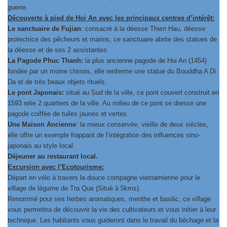
guerre.
Découverte à pied de Hoi An avec les principaux centres d’intérêt:
Le sanctuaire de Fujian
: consacré à la déesse Thien Hau, déesse
protectrice des pêcheurs et marins, ce sanctuaire abrite des statues de
la déesse et de ses 2 assistantes.
La Pagode Phuc Thanh:
la plus ancienne pagode de Hoi An (1454)
fondée par un moine chinois, elle renferme une statue du Bouddha A Di
Da et de très beaux objets rituels.
Le pont Japonais:
situé au Sud de la ville, ce pont couvert construit en
1593 relie 2 quartiers de la ville. Au milieu de ce pont se dresse une
pagode coiffée de tuiles jaunes et vertes.
Une Maison Ancienne
: la mieux conservée, vieille de deux siècles,
elle offre un exemple frappant de l’intégration des influences sino-
japonais au style local.
Déjeuner au restaurant local.
Excursion avec l’Ecotourisme:
Départ en vélo à travers la douce compagne vietnamienne pour le
village de légume de Tra Que (Situé à 5kms).
Renommé pour ses herbes aromatiques, menthe et basilic, ce village
vous permettra de découvrir la vie des cultivateurs et vous initier à leur
technique. Les habitants vous guideront dans le travail du bêchage et la