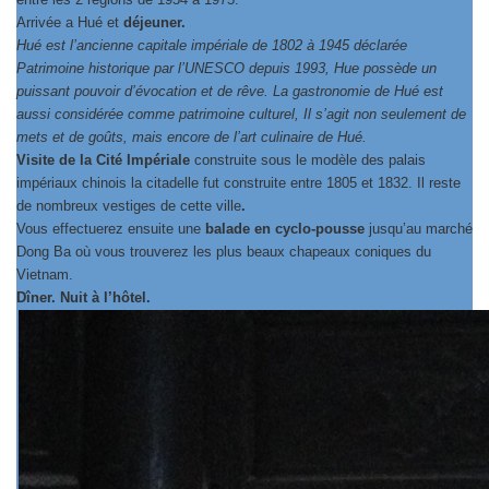
Arrivée a Hué et
déjeuner.
Hué est l’ancienne capitale impériale de 1802 à 1945 déclarée
Patrimoine historique par l’UNESCO depuis 1993, Hue possède un
puissant pouvoir d’évocation et de rêve. La gastronomie de Hué est
aussi considérée comme patrimoine culturel, Il s’agit non seulement de
mets et de goûts, mais encore de l’art culinaire de Hué.
Visite de la Cité Impériale
construite sous le modèle des palais
impériaux chinois la citadelle fut construite entre 1805 et 1832. Il reste
de nombreux vestiges de cette ville
.
Vous effectuerez ensuite une
balade en cyclo-pousse
jusqu’au marché
Dong Ba
où vous trouverez les plus beaux chapeaux coniques du
Vietnam.
Dîner. Nuit à l’hôtel.