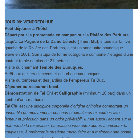
JOUR 08: VENDREDI HUE
Petit déjeuner à l'hôtel.
Départ pour la promenade en sampan sur la Rivière des Parfums
jusqu’à
La Pagode de la Dame Céleste (Thien Mu)
, située sur la rive
gauche de la Rivière des Parfums, c’est un sanctuaire bouddhique
élevé en 1601. Son stupa de forme octogonale comporte 7 étages d’une
hauteur totale de plus de 21 mètres.
Visite du charmant
Temple des Eunuques.
Arrêt aux ateliers d’encens et des chapeaux coniques.
Visite du tombeau et des jardins de
l'empereur Tu Duc.
Déjeuner au restaurant local.
Démonstration de Tai Chi et Calligraphie
(minimum 10 pax) dans un
centre d’arts martiaux:
Tai Chi est une discipline corporelle d’origine chinoise comportant un
ensemble de mouvements continus et circulaires exécutées avec
lenteur et précision dans un ordre pré-établi. Il met aussi l’accent sur la
maîtrise de la respiration. La pratique vise entre autres à améliorer la
souplesse, à renforcer le système musculaire et à maintenir une bonne