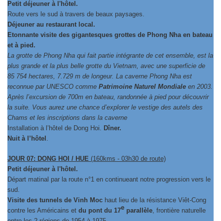
Petit déjeuner à l'hôtel.
Route vers le sud à travers de beaux paysages.
Déjeuner au restaurant local.
Etonnante visite des gigantesques grottes de Phong Nha
en bateau
et à pied.
La grotte de Phong Nha qui fait partie intégrante de cet ensemble, est la
plus grande et la plus belle grotte du Vietnam, avec une superficie de
85 754 hectares, 7.729 m de longeur. La caverne Phong Nha est
reconnue par UNESCO comme
Patrimoine Naturel Mondiale
en 2003.
Après l’excursion de 700m en bateau, randonnée à pied pour découvrir
la suite. Vous aurez une chance d’explorer le vestige des autels des
Chams et les inscriptions dans la caverne
Installation à l’hôtel de Dong Hoi.
Dîner.
Nuit à l’hôtel
.
JOUR 07: DONG HOI / HUE
(160kms - 03h30 de route)
Petit déjeuner à l'hôtel.
Départ matinal par la route n°1 en continueant notre progression vers le
sud.
Visite des tunnels de Vinh Moc
haut lieu de la résistance Viêt-Cong
e
contre les Américains et
du pont du 17
parallèle
, frontière naturelle
entre les 2 régions de 1954 à 1975.