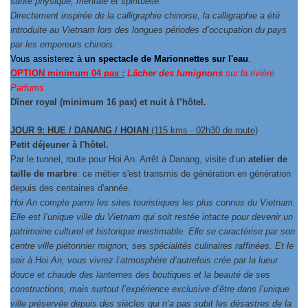
santé physique, mentale et spirituelle.
Directement inspirée de la calligraphie chinoise, la calligraphie a été
introduite au Vietnam lors des longues périodes d’occupation du pays
par les empereurs chinois.
Vous assisterez à
un spectacle de Marionnettes sur l'eau
.
OPTION minimum 04 pax :
Lâcher des lumignons
sur la rivière
Parfums
Dîner royal (minimum 16 pax) et nuit à l’hôtel.
JOUR 9: HUE / DANANG / HOIAN
(115 kms - 02h30 de route)
Petit déjeuner à l'hôtel.
Par le tunnel, route pour Hoi An. Arrêt à Danang, visite d’un
atelier de
taille de marbre
: ce métier s'est transmis de génération en génération
depuis des centaines d'année.
Hoi An compte parmi les sites touristiques les plus connus du Vietnam.
Elle est l’unique ville du Vietnam qui soit restée intacte pour devenir un
patrimoine culturel et historique inestimable. Elle se caractérise par son
centre ville piétonnier mignon, ses spécialités culinaires raffinées. Et le
soir à Hoi An, vous vivrez l’atmosphère d’autrefois crée par la lueur
douce et chaude des lanternes des boutiques et la beauté de ses
constructions, mais surtout l’expérience exclusive d’être dans l’unique
ville préservée depuis des siècles qui n’a pas subit les désastres de la