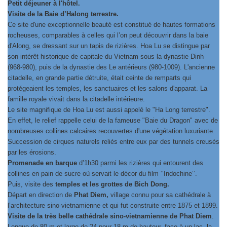
Petit déjeuner à l'hôtel.
Visite de la Baie d’Halong terrestre.
Ce site d'une exceptionnelle beauté est constitué de hautes formations
rocheuses, comparables à celles qui l’on peut découvrir dans la baie
d'Along, se dressant sur un tapis de rizières. Hoa Lu se distingue par
son intérêt historique de capitale du Vietnam sous la dynastie Dinh
(968-980), puis de la dynastie des Le antérieurs (980-1009). L'ancienne
citadelle, en grande partie détruite, était ceinte de remparts qui
protégeaient les temples, les sanctuaires et les salons d'apparat. La
famille royale vivait dans la citadelle intérieure.
Le site magnifique de Hoa Lu est aussi appelé le "Ha Long terrestre".
En effet, le relief rappelle celui de la fameuse "Baie du Dragon" avec de
nombreuses collines calcaires recouvertes d'une végétation luxuriante.
Succession de cirques naturels reliés entre eux par des tunnels creusés
par les érosions.
Promenade en barque
d’1h30 parmi les rizières qui entourent des
collines en pain de sucre où servait le décor du film ‘‘Indochine’’.
Puis, visite des
temples et les grottes de Bich Dong.
Départ en direction de
Phat Diem,
village connu pour sa cathédrale à
l’architecture sino-vietnamienne et qui fut construite entre 1875 et 1899.
Visite de la très belle cathédrale sino-vietnamienne de Phat Diem
.
Longue de 80 m et large de 24 pour 18 m de hauteur, face à un lac, la