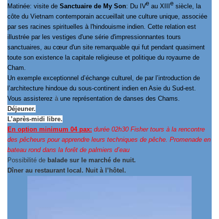
e
e
Matinée: visite de
Sanctuaire de My Son
: Du IV
au XIII
siècle, la
côte du Vietnam contemporain accueillait une culture unique, associée
par ses racines spirituelles à l'hindouisme indien. Cette relation est
illustrée par les vestiges d'une série d'impressionnantes tours
sanctuaires, au cœur d'un site remarquable qui fut pendant quasiment
toute son existence la capitale religieuse et politique du royaume de
Cham.
Un exemple exceptionnel d’échange culturel, de par l’introduction de
l’architecture hindoue du sous-continent indien en Asie du Sud-est.
Vous assisterez
à
une représentation de danses des Chams.
Déjeuner.
L’après-midi libre.
En option minimum 04 pax:
durée 02h30 Fisher tours à la rencontre
des pêcheurs pour apprendre leurs techniques de pêche. Promenade en
bateau rond dans la forêt de palmiers d’eau
Possibilité de
balade sur le marché de nuit.
Dîner au restaurant local. Nuit à l’hôtel.