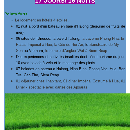
17 JOURS/ 16 NUITS
Points forts
•
Le logement en hôtels 4 étoiles.
01 nuit à bord d’un bateau en baie d’Halong (déjeuner de fruits de
mer).
06 sites de l’Unesco: la baie d’Halong,
la caverne Phong Nha
,
le
Palais Impérial à Hué
,
la Cité de Hoï-An
, le
Sanctuaire de My
Son
au Vietnam;
le temple d'Angkor Wat à Siem Reap.
Des expériences et activités insolites dont l’éco-tourisme du jour
10 avec balade à vélo et le massage des pieds.
07 balades en bateau à Halong, Ninh Binh, Phong Nha, Hue, Ben
Tre, Can Tho, Siem Reap.
01 déjeuner chez l’habitant, 01 dîner Impérial Costumé à Hué, 01
Dîner - spectacle avec danse des Apsaras.