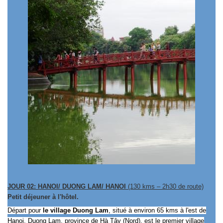
JOUR 02: HANOI/ DUONG LAM/ HANOI
(130 kms – 2h30 de route)
Petit déjeuner à l'hôtel.
Départ pour
le village
Duong Lam
, situé à environ 65 kms à l'est de
Hanoi, Duong Lam, province de Hà Tây (Nord), est le premier village