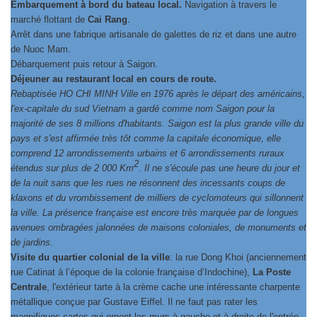
Embarquement à bord du bateau local.
Navigation à travers le
marché flottant de
Cai Rang
.
Arrêt dans une fabrique artisanale de galettes de riz et dans une autre
de Nuoc Mam.
Débarquement puis retour à Saigon.
Déjeuner au restaurant local en cours de route.
Rebaptisée HO CHI MINH Ville en 1976 après le départ des américains,
l'ex-capitale du sud Vietnam a gardé comme nom Saigon pour la
majorité de ses 8 millions d'habitants. Saigon est la plus grande ville du
pays et s'est affirmée très tôt comme la capitale économique, elle
comprend 12 arrondissements urbains et 6 arrondissements ruraux
2
étendus sur plus de 2 000 Km
. Il ne s'écoule pas une heure du jour et
de la nuit sans que les rues ne résonnent des incessants coups de
klaxons et du vrombissement de milliers de cyclomoteurs qui sillonnent
la ville. La présence française est encore très marquée par de longues
avenues ombragées jalonnées de maisons coloniales, de monuments et
de jardins.
Visite du quartier colonial de la ville
: la rue Dong Khoi (anciennement
rue Catinat à l’époque de la colonie française d’Indochine),
La Poste
Centrale
, l'extérieur tarte à la crème cache une intéressante charpente
métallique conçue par Gustave Eiffel. Il ne faut pas rater les
magnifiques cartes qui ornent les murs à gauche et à droite de l'entrée.