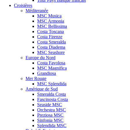
Tour Pays Basque français
Croisières
Méditeranée
MSC Musica
MSC Armonia
MSC Bellissima
Costa Toscana
Costa Firenze
Costa Smeralda
Costa Diadema
MSC Seashore
Europe du Nord
Costa Favolosa
MSC Magnifica
Grandiosa
Mer Rouge
MSC Splendida
Amérique de Sud
Smeralda Costa
Fascinosta Costa
Seaside MSC
Orchestra MSC
Preziosa MSC
Sinfonia MSC
Splendida MSC