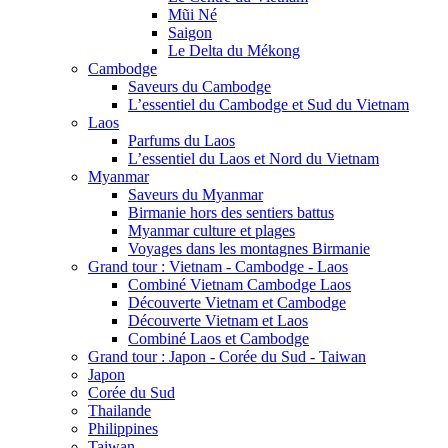
Mũi Né
Saigon
Le Delta du Mékong
Cambodge
Saveurs du Cambodge
L’essentiel du Cambodge et Sud du Vietnam
Laos
Parfums du Laos
L’essentiel du Laos et Nord du Vietnam
Myanmar
Saveurs du Myanmar
Birmanie hors des sentiers battus
Myanmar culture et plages
Voyages dans les montagnes Birmanie
Grand tour : Vietnam - Cambodge - Laos
Combiné Vietnam Cambodge Laos
Découverte Vietnam et Cambodge
Découverte Vietnam et Laos
Combiné Laos et Cambodge
Grand tour : Japon - Corée du Sud - Taiwan
Japon
Corée du Sud
Thailande
Philippines
Taiwan