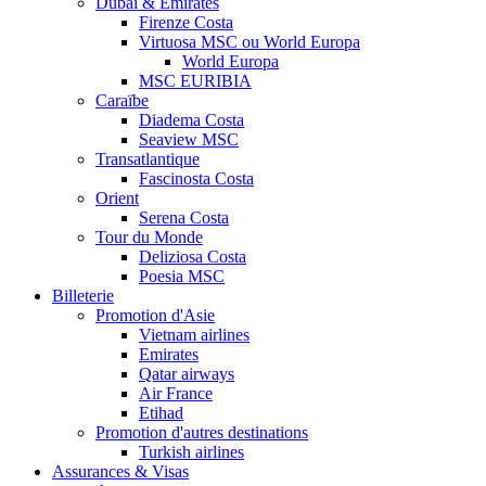
Dubaï & Emirates
Firenze Costa
Virtuosa MSC ou World Europa
World Europa
MSC EURIBIA
Caraïbe
Diadema Costa
Seaview MSC
Transatlantique
Fascinosta Costa
Orient
Serena Costa
Tour du Monde
Deliziosa Costa
Poesia MSC
Billeterie
Promotion d'Asie
Vietnam airlines
Emirates
Qatar airways
Air France
Etihad
Promotion d'autres destinations
Turkish airlines
Assurances & Visas