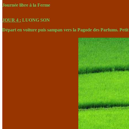
Journée libre à la Ferme
JOUR 4 :
LUONG SON
Départ en voiture puis sampan vers la
Pagode des Parfums
. Peti