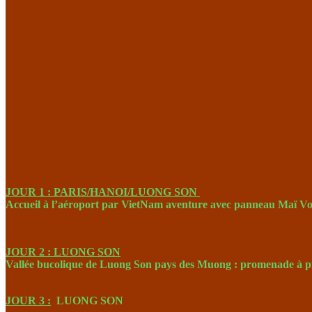
JOUR 1 : PARIS/HANOI/LUONG SON
Accueil à l’aéroport par VietNam aventure avec panneau Maï Voy
JOUR 2 : LUONG SON
Vallée bucolique de Luong Son pays des Muong : promenade à pie
JOUR 3 :
LUONG SON