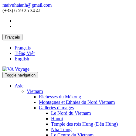
maivuhaianh@gmail.com
(+33) 6 59 25 34 41
Français
Français
Tiếng Việt
English
Toggle navigation
Asie
Vietnam
Richesses du Mékong
Montagnes et Ethnies du Nord Vietnam
Galleries d'images
Le Nord du Vietnam
Hanoi
Temple des rois Hung (Đền Hùng)
Nha Trang
Le Centre du Vietnam