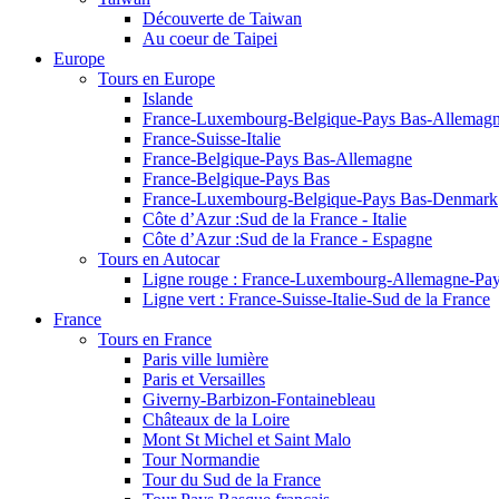
Découverte de Taiwan
Au coeur de Taipei
Europe
Tours en Europe
Islande
France-Luxembourg-Belgique-Pays Bas-Allemag
France-Suisse-Italie
France-Belgique-Pays Bas-Allemagne
France-Belgique-Pays Bas
France-Luxembourg-Belgique-Pays Bas-Denmark
Côte d’Azur :Sud de la France - Italie
Côte d’Azur :Sud de la France - Espagne
Tours en Autocar
Ligne rouge : France-Luxembourg-Allemagne-Pay
Ligne vert : France-Suisse-Italie-Sud de la France
France
Tours en France
Paris ville lumière
Paris et Versailles
Giverny-Barbizon-Fontainebleau
Châteaux de la Loire
Mont St Michel et Saint Malo
Tour Normandie
Tour du Sud de la France