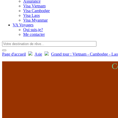
Assurance
Visa Vietnam
Visa Cambodge
Visa Laos
Visa Myanmar
VA Voyages
Qui suis-je?
Me contacter
Page d'accueil
Asie
Grand tour : Vietnam - Cambodge - Lao
C