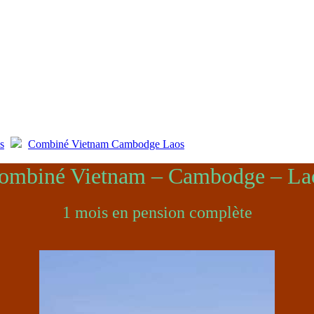
s
Combiné Vietnam Cambodge Laos
ombiné Vietnam – Cambodge – La
1 mois en pension complète