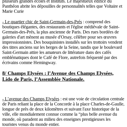
plusieurs grandes écoles et Instituts. Le majestueux édifice du
Panthéon abrite les dépouilles de personnalités telles que Voltaire et
Marie Curie
- Le quartier chic de Saint-Germain-des-Prés
: comprend des
boutiques élégantes, des restaurants et l'église médiévale de Saint-
Germain-des-Prés, la plus ancienne de Paris. Des rues bordées de
galeries d'art mènent au musée d'Orsay, célèbre pour ses œuvres
impressionnistes. Des bouquinistes installés sur les trottoirs vendent
des titres anciens sur les berges de la Seine, tandis que le boulevard
Saint-Germain attire les amateurs de littérature dans des cafés
emblématiques dont le Café de Flore, autrefois fréquenté par des
écrivains comme Hemingway.
8/ Champs Elysées : l’Avenue des Champs Elysées,
Lido de Paris, l’Assemblée Nationale.
- L’avenue des Champs Elysées
: est une voie de circulation centrale
de Paris reliant la place de la Concorde à la place Charles-de-Gaulle,
longue de près de deux kilomètres et suivant l'axe historique de la
ville, elle
mondialement connue comme la “plus belle avenue du
monde, où paradent au milieu des enseignes prestigieuses les
touristes venus du monde entier.