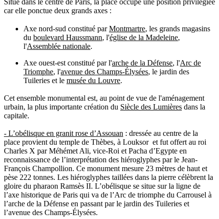
Situé dans le centre de Paris, la place occupe une position privilégiée
car elle ponctue deux grands axes :
Axe nord-sud constitué par
Montmartre
, les grands magasins
du
boulevard Haussmann
, l'
église de la Madeleine
,
l'
Assemblée nationale
.
Axe ouest-est constitué par l'
arche de la Défense
, l'
Arc de
Triomphe
, l'
avenue des Champs-Élysées
, le jardin des
Tuileries et le
musée du Louvre
.
Cet ensemble monumental est, au point de vue de l'aménagement
urbain, la plus importante création du
Siècle des Lumières
dans la
capitale.
- L’obélisque en granit rose d’Assouan
: dressée au centre de la
place provient du temple de Thèbes, à Louksor et fut offert au roi
Charles X par Méhémet Ali, vice-Roi et Pacha d’Egypte en
reconnaissance de l’interprétation des hiéroglyphes par le Jean-
François Champollion. Ce monument mesure 23 mètres de haut et
pèse 222 tonnes. Les hiéroglyphes taillées dans la pierre célèbrent la
gloire du pharaon Ramsès II. L’obélisque se situe sur la ligne de
l’axe historique de Paris qui va de l’Arc de triomphe du Carrousel à
l’arche de la Défense en passant par le jardin des Tuileries et
l’avenue des Champs-Élysées.