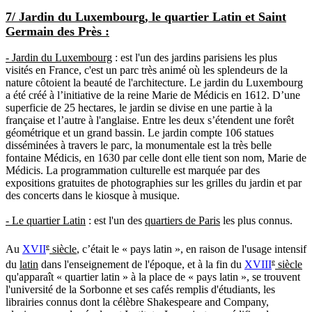
7/ Jardin du Luxembourg, le quartier Latin et Saint
Germain des Près :
- Jardin du Luxembourg
: est l'un des
jardins parisiens
les plus
visités en France, c'est un parc très animé où les splendeurs de la
nature côtoient la beauté de l'architecture. Le jardin du Luxembourg
a été créé à l’initiative de la reine Marie de Médicis en 1612. D’une
superficie de 25 hectares, le jardin se divise en une partie à la
française et l’autre à l'anglaise. Entre les deux s’étendent une forêt
géométrique et un grand bassin. Le jardin compte 106 statues
disséminées à travers le parc, la monumentale est la très belle
fontaine Médicis, en 1630 par celle dont elle tient son nom,
Marie de
Médicis
. La programmation culturelle est marquée par des
expositions gratuites de photographies sur les grilles du jardin et par
des concerts dans le kiosque à musique.
- Le quartier Latin
: est l'un des
quartiers de Paris
les plus connus.
e
Au
XVII
siècle
, c’était le « pays latin », en raison de l'usage intensif
e
du
latin
dans l'enseignement de l'époque, et à la fin du
XVIII
siècle
qu'apparaît « quartier latin » à la place de « pays latin », se trouvent
l'université de la Sorbonne et ses cafés remplis d'étudiants, les
librairies connus dont la célèbre Shakespeare and Company,