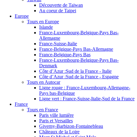
Découverte de Taiwan
Au coeur de Taipei
Europe
Tours en Europe
Islande
France-Luxembourg-Belgique-Pays Bas-
Allemagne
France-Suisse-Italie
France-Belgique-Pays Bas-Allemagne
France-Belgique-Pays Bas
France-Luxembourg-Belgique-Pays Bas-
Denmark
Côte d’Azur :Sud de la France - Italie
Côte d’Azur :Sud de la France - Espagne
Tours en Autocar
Ligne rouge : France-Luxembourg-Allemagne-
Pays bas-Belgique
Ligne vert : France-Suisse-Italie-Sud de la France
France
Tours en France
Paris ville lumière
Paris et Versailles
Giverny-Barbizon-Fontainebleau
Châteaux de la Loire