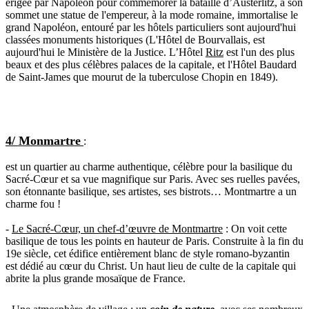
érigée par Napoléon pour commémorer la bataille d’Austerlitz, à son
sommet une statue de l'empereur, à la mode romaine, immortalise le
grand Napoléon, entouré par les
hôtels particuliers
sont aujourd'hui
classées monuments historiques
(L'
Hôtel de Bourvallais
, est
aujourd'hui le
Ministère de la Justice
. L’Hôtel
Ritz
est l'un des plus
beaux et des plus célèbres palaces de la capitale, et
l'
Hôtel Baudard
de Saint-James
que
mourut de la tuberculose
Chopin
en 1849).
4/ Monmartre
:
est un quartier au charme authentique, célèbre pour la basilique du
Sacré-Cœur et sa vue magnifique sur Paris. Avec ses ruelles pavées,
son étonnante basilique, ses artistes, ses bistrots…
Montmartre a un
charme fou
!
-
Le Sacré-Cœur, un chef-d’œuvre de Montmartre
: On voit cette
basilique de tous les points en hauteur de Paris. Construite à la fin du
19e siècle, cet édifice entièrement blanc de style romano-byzantin
est dédié au cœur du Christ. Un
haut lieu de culte
de la capitale qui
abrite la
plus grande mosaïque de France
.