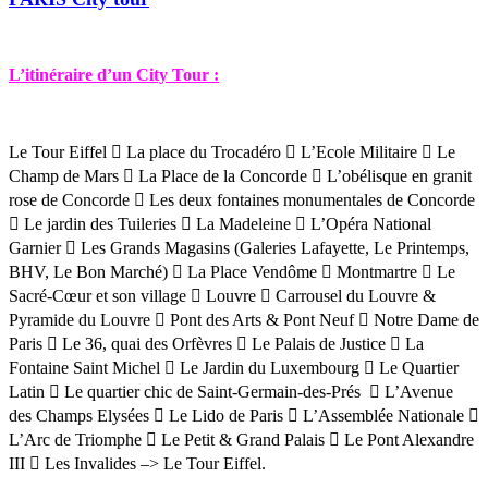
L’itinéraire d’un City Tour :
Le Tour Eiffel

La place du Trocadéro

L’Ecole Militaire

Le
Champ de Mars

La Place de la Concorde

L’obélisque en granit
rose de Concorde

Les deux fontaines monumentales de Concorde

Le jardin des Tuileries

La Madeleine

L’Opéra National
Garnier

Les Grands Magasins (Galeries Lafayette, Le Printemps,
BHV, Le Bon Marché)

La Place Vendôme

Montmartre

Le
Sacré-Cœur et son village

Louvre

Carrousel du Louvre &
Pyramide du Louvre

Pont des Arts & Pont Neuf

Notre Dame de
Paris

Le 36, quai des Orfèvres

Le Palais de Justice

La
Fontaine Saint Michel

Le Jardin du Luxembourg

Le Quartier
Latin

Le quartier chic de Saint-Germain-des-Prés

L’Avenue
des Champs Elysées

Le Lido de Paris

L’Assemblée Nationale

L’Arc de Triomphe

Le Petit & Grand Palais

Le Pont Alexandre
III

Les Invalides –> Le Tour Eiffel.