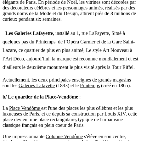
élégants de Paris
.
En période de Noël, les vitrines sont décorées par
des décorateurs célèbres et les personnages animés, réalisés par des
grands noms de la Mode et du Design, attirent près de 8 millions de
curieux pendant six semaines.
- Les Galeries Lafayette
, installé au 1, rue LaFayette, Situé à
quelques pas du Printemps, de l’Opéra Garnier et de la Gare Saint-
Lazare, ce quartier de plus en plus animé, Le style Art Nouveau à
l’Art Déco, aujourd’hui, la marque est reconnue mondialement et est
d’ailleurs le deuxième monument le plus visité après la Tour Eiffel.
Actuellement, les deux principales enseignes de grands magasins
sont les
Galeries Lafayette
(1893) et le
Printemps
(créé en 1865).
b/ Le
quartier de la Place-Vendôme
:
La
Place Vendôme
est l'une des places les plus célèbres et les plus
luxueuses de Paris, et ce depuis sa construction par Louis XIV, cette
place devient une
place rectangulaire
,
typique de l'urbanisme
classique français
en plein coeur de Paris.
Une impressionnante
Colonne Vendôme
s'élève en son centre,