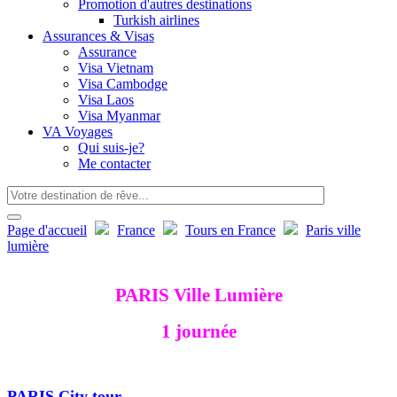
Promotion d'autres destinations
Turkish airlines
Assurances & Visas
Assurance
Visa Vietnam
Visa Cambodge
Visa Laos
Visa Myanmar
VA Voyages
Qui suis-je?
Me contacter
Page d'accueil
France
Tours en France
Paris ville
lumière
PARIS Ville Lumière
1 journée
PARIS City tour