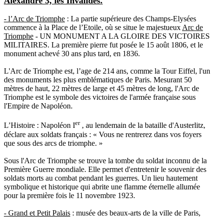
Alexandre 3, les Invalides.
- l’Arc de Triomphe
: La
partie supérieure
des Champs-Elysées
commence à la Place de l’Etoile, où se situe le majestueux
Arc de
Triomphe
- UN MONUMENT A LA GLOIRE DES VICTOIRES
MILITAIRES. La première pierre fut posée le 15 août 1806, et le
monument achevé 30 ans plus tard, en 1836.
L'Arc de Triomphe est, l’age de 214 ans, comme la Tour Eiffel, l'un
des monuments les plus emblématiques de Paris. Mesurant 50
mètres de haut, 22 mètres de large et 45 mètres de long, l'Arc de
Triomphe est le symbole des victoires de l'armée française sous
l'Empire de Napoléon.
er
L’Histoire : Napoléon I
, au lendemain de la bataille d'Austerlitz,
déclare aux soldats français : « Vous ne rentrerez dans vos foyers
que sous des arcs de triomphe. »
Sous l'Arc de Triomphe se trouve la tombe du soldat inconnu de la
Première Guerre mondiale. Elle permet d'entretenir le souvenir des
soldats morts au combat pendant les guerres. Un lieu hautement
symbolique et historique qui abrite une flamme éternelle allumée
pour la première fois le 11 novembre 1923.
- Grand et Petit Palais
: musée des beaux-arts de la ville de Paris,