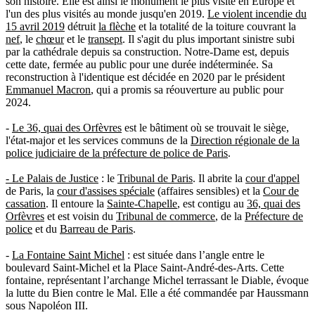
son histoire. Elle est ainsi le monument le plus visité en Europe et
l'un des plus visités au monde jusqu'en 2019.
Le violent incendie du
15 avril 2019
détruit
la flèche
et la totalité de la toiture couvrant la
nef
, le
chœur
et le
transept
. Il s'agit du plus important sinistre subi
par la cathédrale depuis sa construction. Notre-Dame est, depuis
cette date, fermée au public pour une durée indéterminée. Sa
reconstruction à l'identique est décidée en 2020 par le président
Emmanuel Macron
, qui a promis sa réouverture au public pour
2024.
-
Le
36, quai des Orfèvres
est le bâtiment où se trouvait le siège,
l'état-major et les services communs de la
Direction régionale de la
police judiciaire de la préfecture de police de Paris
.
- Le Palais de Justice
: le
Tribunal de Paris
. Il abrite la
cour d'appel
de Paris, la
cour d'assises spéciale
(affaires sensibles) et la
Cour de
cassation
. Il entoure la
Sainte-Chapelle
, est contigu au
36, quai des
Orfèvres
et est voisin du
Tribunal de commerce
, de la
Préfecture de
police
et du
Barreau de Paris
.
-
La Fontaine Saint Michel
: est située dans l’angle entre le
boulevard Saint-Michel et la Place Saint-André-des-Arts. Cette
fontaine, représentant l’archange Michel terrassant le Diable, évoque
la lutte du Bien contre le Mal. Elle a été commandée par Haussmann
sous Napoléon III.