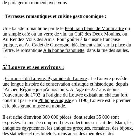
de partager un moment avec vous.
- Terrasses romantiques et cuisine gastronomique :
Une
balade romantique
par le le
Petit train blanc de Montmartre
ou
un simple café ou un verre de vin, au
Café des Deux Moulins
, ou
Au Rendez-Vous des Amis
. Pour goûter à la
cuisine française
typique
, au
Au Cadet de Gascogne
, idéalement situé sur la
place du
Tertre
, le romantique
A la bonne franquette
, dans la rue des saules.
…
5/ Louvre et ses environs :
-
Carrousel du Louvre, Pyramide du Louvre
: Le Louvre
possède
une longue histoire de conservation artistique et historique, depuis
l'Ancien Régime jusqu'à nos jours. A l’age de 227 ans depuis
l’ouverture du 1793, à l'origine du Louvre existait un
château fort
,
construit par le roi
Philippe Auguste
en 1190, Louvre est le premier
et le plus grand musée au monde.
Il est riche d'environ 300 000 pièces, dont seules 35 000 sont
exposées. Le musée comprend des collections sur l'art de l'Islam, les
antiquités égyptiennes, les antiquités grecques, romaines, des bijoux,
des statuettes et des bibelots, mais aussi des meubles et des