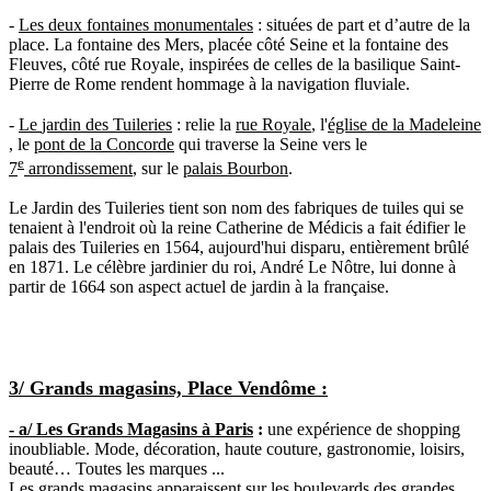
-
Les deux fontaines monumentales
: situées de part et d’autre de la
place. La fontaine des Mers, placée côté Seine et la fontaine des
Fleuves, côté rue Royale, inspirées de celles de la basilique Saint-
Pierre de Rome rendent hommage à la navigation fluviale.
-
Le
jardin des Tuileries
: relie la
rue Royale
, l'
église de la Madeleine
, le
pont de la Concorde
qui traverse la Seine vers le
e
7
arrondissement
, sur le
palais Bourbon
.
Le Jardin des Tuileries tient son nom des fabriques de tuiles qui se
tenaient à l'endroit où la reine Catherine de Médicis a fait édifier le
palais des Tuileries en 1564, aujourd'hui disparu, entièrement brûlé
en 1871. Le célèbre jardinier du roi, André Le Nôtre, lui donne à
partir de 1664 son aspect actuel de jardin à la française.
3/ Grands magasins, Place Vendôme :
- a/ Les Grands Magasins à Paris
:
une expérience de shopping
inoubliable. Mode, décoration, haute couture, gastronomie, loisirs,
beauté… Toutes les marques ...
Les grands magasins apparaissent sur les
boulevards
des grandes