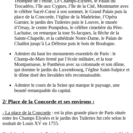
Triomphe de l’étoile, Le Champs-Elysées, le Palais du
Trocadéro, l’île aux Cygnes, l’île de la Cité, Montmartre avec
le célèbre Sacré-Cœur à son sommet, le Grand Palais puis la
place de la Concorde, l’église de la Madeleine, l’Opéra
Garnier, le jardin des Tuileries puis le Louvre, le musée
d’Orsay, le centre Pompidou, le célèbre cimetière du Père-
Lachaise, on remarque la tour St-Jacques, la flèche de la
Sainte-Chapelle, et la cathédrale Notre-Dame, le Palais de
Chaillot jusqu’à La Défense puis le bois de Boulogne.
Admirer du haut les monuments essentiels de Paris : le
Champ-de-Mars fermé par l’école militaire, et la tour
Montparnasse, le Panthéon avec sa colonnade et son dôme,
qui domine le jardin du Luxembourg, l’église Saint-Sulpice et
le dôme doré des Invalides très reconnaissable.
Admirer le cours de la Seine qui marque le paysage, une
beauté remarquable du capital.
2/ Place de la Concorde et ses environs :
- La place de la Concorde
: est la plus grande place de Paris située
entre les Champs Elysées et le jardin des Tuileries fut crée selon le
souhait de Louis XV en 1755.