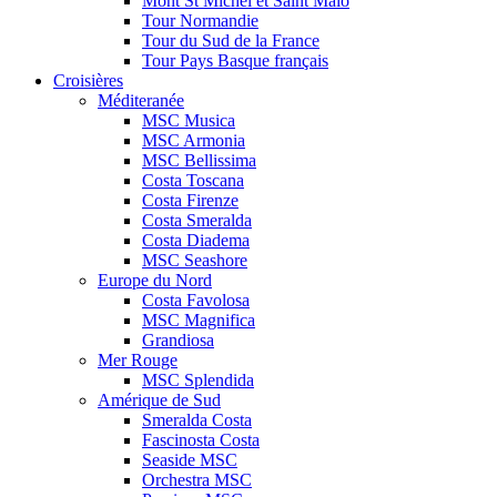
Mont St Michel et Saint Malo
Tour Normandie
Tour du Sud de la France
Tour Pays Basque français
Croisières
Méditeranée
MSC Musica
MSC Armonia
MSC Bellissima
Costa Toscana
Costa Firenze
Costa Smeralda
Costa Diadema
MSC Seashore
Europe du Nord
Costa Favolosa
MSC Magnifica
Grandiosa
Mer Rouge
MSC Splendida
Amérique de Sud
Smeralda Costa
Fascinosta Costa
Seaside MSC
Orchestra MSC