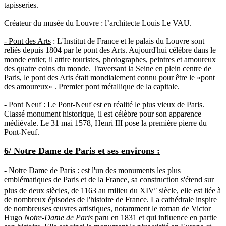
tapisseries.
Créateur du musée du Louvre : l’architecte Louis Le VAU.
- Pont des Arts
: L'Institut de France et le palais du Louvre sont
reliés depuis 1804 par le pont des Arts. Aujourd'hui célèbre dans le
monde entier, il attire touristes, photographes, peintres et amoureux
des quatre coins du monde. Traversant la Seine en plein centre de
Paris, le
pont des Arts
était mondialement connu pour être le «pont
des amoureux» . Premier pont métallique de la capitale.
-
Pont Neuf
: Le Pont-Neuf est en réalité le plus vieux de Paris.
Classé monument historique, il est célèbre pour son apparence
médiévale. Le 31 mai 1578, Henri III pose la première pierre du
Pont-Neuf.
6/ Notre Dame de Paris et ses environs :
- Notre Dame de Paris
: est l'un des monuments les plus
emblématiques de
Paris
et de la
France
, sa construction s'étend sur
e
plus de deux siècles, de 1163 au milieu du XIV
siècle, elle est liée à
de nombreux épisodes de l'
histoire de France
. La cathédrale inspire
de nombreuses œuvres artistiques, notamment le roman de
Victor
Hugo
Notre-Dame de Paris
paru en 1831 et qui influence en partie