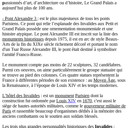
p
assionnés d’art, d’architecture ou d’histoire, Le Grand Palais a
aujourd’hui plus de 100 ans.
- Pont Alexandre 3
:
est le plus majestueux de tous les ponts
Parisiens. Ce pont qui relie l’esplanade des Invalides aux Petit et
Grand Palais possède une
ornementation monumentale
et une
histoire atypique
.
Le
pont Alexandre III
est inscrit sur la liste des
monuments historiques
depuis 1975, il est en arc de style Beaux-
Arts de la fin du XIXe siècle richement décoré et portant le nom
d'un Tsar Russe Alexandre III, le pont était destiné à symboliser
l'amitié Franco-Russe.
Le monument compte pas moins de
22 sculptures
, 32 candélabres.
Parmi ces oeuvres, on aime particulièrement le groupe statuaire qui
se trouve au pied des colonnes. Ces quatre statues représentent la
France à différentes périodes de son existence : au
Moyen Âge
, sous
la Renaissance, à l’époque de Louis XIV et les temps modernes.
L’hôtel des Invalides
: est un
monument
Parisien
dont la
construction fut ordonnée par
Louis
XIV
en
1670
, c'est aussi le
siège de hautes autorités militaires, comme le
gouverneur militaire de
Paris
et rassemble beaucoup d'organismes dédiés à la mémoire des
anciens combattants ou le soutien aux soldats blessés.
Les trois plus grandes personnalités historiques des
Invalides
: