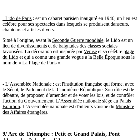
- Lido de Paris
: est un cabaret parisien inauguré en 1946, un lieu est
célèbre pour ses spectacles dans lesquels se produisent danseurs,
chanteurs et artistes divers.
Situé à l'origine, avant la
Seconde Guerre mondiale
, le Lido est un
lieu de divertissements et de baignades des classes sociales
favorisées. La décoration est inspirée par
Venise
et sa célèbre
plage
du Lido
et qui a connu une grande vogue à la
Belle Époque
sous le
nom de « La Plage de Paris ».
- L’Assemblée Nationale
: est l'institution française qui forme, avec
le Sénat, le Parlement de la Cinquième République. Son rôle est de
débattre, de proposer, d’amender et de voter les lois, et de contrôler
l'action du Gouvernement. L’Assemblée nationale siège au
Palais
Bourbon
. L’Assemblée nationale est d'ailleurs voisine du
Ministère
des Affaires étrangères
.
9/ Arc de Triomphe : Petit et Grand Palais, Pont