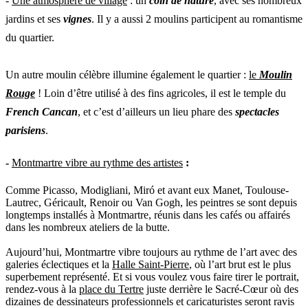
-
Une atmosphère de village
: un
coin de nature
, avec ses nombreux
jardins et ses
vignes
. Il y a aussi 2 moulins participent au romantisme
du quartier.
Un autre moulin célèbre illumine également le quartier :
le
Moulin
Rouge
! Loin d’être utilisé à des fins agricoles, il est le temple du
French Cancan
, et c’est d’ailleurs un lieu phare des
spectacles
parisiens
.
-
Montmartre vibre au rythme des artistes
:
Comme
Picasso
,
Modigliani
,
Miró
et avant eux
Manet
,
Toulouse-
Lautrec
,
Géricault
,
Renoir
ou
Van Gogh
, les peintres se sont depuis
longtemps installés à Montmartre, réunis dans les cafés ou affairés
dans les nombreux ateliers de la butte.
Aujourd’hui, Montmartre vibre toujours au rythme de l’art avec des
galeries éclectiques
et la
Halle Saint-Pierre
, où l’art brut est le plus
superbement représenté. Et si vous voulez vous faire tirer le portrait,
rendez-vous à la
place du Tertre
juste derrière le
Sacré-Cœur
où des
dizaines de
dessinateurs professionnels
et
caricaturistes
seront ravis