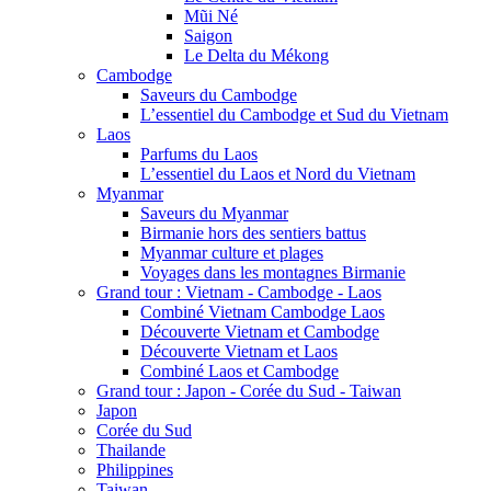
Mũi Né
Saigon
Le Delta du Mékong
Cambodge
Saveurs du Cambodge
L’essentiel du Cambodge et Sud du Vietnam
Laos
Parfums du Laos
L’essentiel du Laos et Nord du Vietnam
Myanmar
Saveurs du Myanmar
Birmanie hors des sentiers battus
Myanmar culture et plages
Voyages dans les montagnes Birmanie
Grand tour : Vietnam - Cambodge - Laos
Combiné Vietnam Cambodge Laos
Découverte Vietnam et Cambodge
Découverte Vietnam et Laos
Combiné Laos et Cambodge
Grand tour : Japon - Corée du Sud - Taiwan
Japon
Corée du Sud
Thailande
Philippines
Taiwan