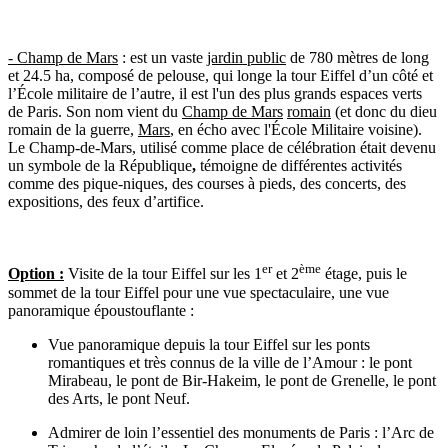
- Champ de Mars
: est un vaste
jardin public
de 780 mètres de long
et 24.5 ha
, composé de pelouse, qui longe la tour Eiffel d’un côté et
l’École militaire de l’autre, il est l'un des plus grands espaces verts
de Paris. Son nom vient du
Champ de Mars
romain
(et donc du dieu
romain de la guerre,
Mars
, en écho avec l'École Militaire voisine).
Le Champ-de-Mars, utilisé comme place de célébration était devenu
un
symbole de la République
,
témoigne de différentes activités
comme des pique-niques, des courses à pieds, des concerts, des
expositions, des feux d’artifice.
er
ème
Option :
Visite de la tour Eiffel sur les 1
et 2
étage, puis le
sommet de la tour Eiffel pour une vue spectaculaire, une vue
panoramique époustouflante :
Vue panoramique depuis la tour Eiffel sur les ponts
romantiques et très connus de la ville de l’Amour : le pont
Mirabeau, le pont de Bir-Hakeim, le pont de Grenelle, le pont
des Arts, le pont Neuf.
Admirer de loin l’essentiel des monuments de Paris : l’Arc de