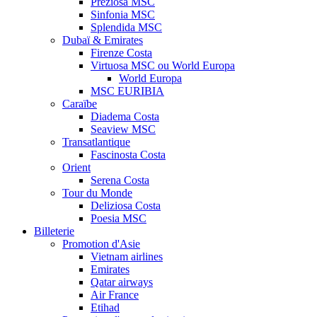
Preziosa MSC
Sinfonia MSC
Splendida MSC
Dubaï & Emirates
Firenze Costa
Virtuosa MSC ou World Europa
World Europa
MSC EURIBIA
Caraïbe
Diadema Costa
Seaview MSC
Transatlantique
Fascinosta Costa
Orient
Serena Costa
Tour du Monde
Deliziosa Costa
Poesia MSC
Billeterie
Promotion d'Asie
Vietnam airlines
Emirates
Qatar airways
Air France
Etihad