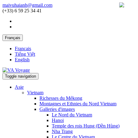
maivuhaianh@gmail.com
(+33) 6 59 25 34 41
Français
Français
Tiếng Việt
English
Toggle navigation
Asie
Vietnam
Richesses du Mékong
Montagnes et Ethnies du Nord Vietnam
Galleries d'images
Le Nord du Vietnam
Hanoi
Temple des rois Hung (Đền Hùng)
Nha Trang
Le Centre du Vietnam