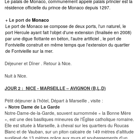
Le palais de Monaco, communément appelé palais princier est la
résidence officielle du prince de Monaco depuis 1297.
+ Le port de
Monaco
Le port de Monaco se compose de deux ports, l'un naturel, le
port Hercule ayant fait l'objet d'une extension (finalisée en 2008)
par une digue flottante en béton, l'autre artificiel , le port de
Fontvieille construit en même temps que l'extension du quartier
de Fontvieille sur la mer.
Déjeuner et Dîner . Retour à Nice.
Nuit à Nice.
JOUR 2 : NICE - MARSEILLE – AVIGNON (B,L,D)
Pétit déjeuner à l’hôtel, Départ à Marseille , visite :
+
Notre Dame de La Garde
Notre-Dame-de-la-Garde, souvent surnommée « la Bonne Mère
», est une des basiliques mineures de l'Église catholique romaine.
Elle est située à Marseille, à cheval sur les quartiers du Roucas
Blanc et de Vauban, sur un piton calcaire de 149 mètres d'altitude
surélevé de 13 mètres grâce aux murs et soubassements d'un