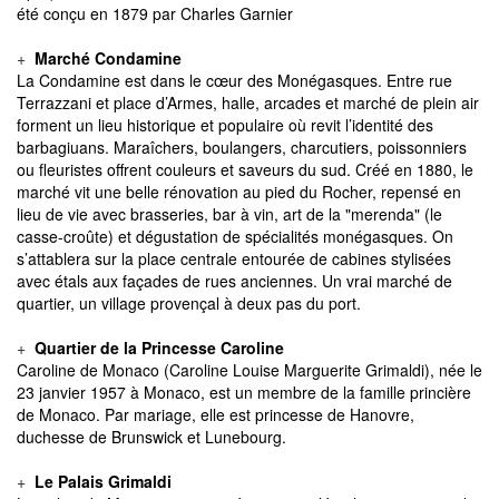
été conçu en 1879 par Charles Garnier
+
Marché Condamine
La Condamine est dans le cœur des Monégasques. Entre rue
Terrazzani et place d’Armes, halle, arcades et marché de plein air
forment un lieu historique et populaire où revit l’identité des
barbagiuans. Maraîchers, boulangers, charcutiers, poissonniers
ou fleuristes offrent couleurs et saveurs du sud. Créé en 1880, le
marché vit une belle rénovation au pied du Rocher, repensé en
lieu de vie avec brasseries, bar à vin, art de la "merenda" (le
casse-croûte) et dégustation de spécialités monégasques. On
s’attablera sur la place centrale entourée de cabines stylisées
avec étals aux façades de rues anciennes. Un vrai marché de
quartier, un village provençal à deux pas du port.
+
Quartier de la Princesse Caroline
Caroline de Monaco (Caroline Louise Marguerite Grimaldi), née le
23 janvier 1957 à Monaco, est un membre de la famille princière
de Monaco. Par mariage, elle est princesse de Hanovre,
duchesse de Brunswick et Lunebourg.
+
Le Palais Grimaldi