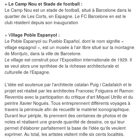
+ Le Camp Nou et Stade de football :
Le Camp Nou est un stade de football, situé à Barcelone dans le
quartier de Les Corts, en Espagne. Le FC Barcelone en est le
club résident depuis son inauguration
+ V
illage Poble Espanyol :
Le Poble Espanyol ou Pueblo Español, dont le nom signifie «
village espagnol », est un musée à l'air libre situé sur la montagne
de Montjuïc, dans la ville de Barcelone.
Le village est construit pour l'Exposition internationale de 1929. Il
se veut alors une synthèse de la richesse architecturale et
culturelle de l'Espagne.
L'idée est soutenue par l'architecte catalan Puig i Cadafalch et le
projet est réalisé par les architectes Francesc Folguera et Ramon
Reventós avec la participation du critique d'art Miquel Utrillo et du
peintre Xavier Nogués. Tous entreprennent différents voyages à
travers la péninsule afin de recueillir le matériel iconographique.
Durant leur périple, ils prennent des centaines de photos et de
notes et réalisent une grande quantité de dessins, ce qui leur
permet d'élaborer parfaitement la base de l'idée qu'ils veulent
exprimer. Au total, les artistes visitent mille six cents localités.